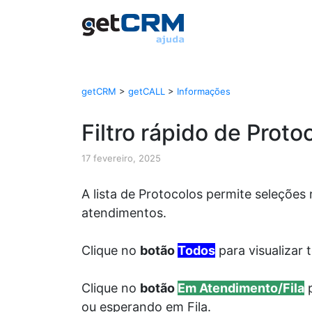
getCRM
>
getCALL
>
Informações
Filtro rápido de Proto
17 fevereiro, 2025
A lista de Protocolos permite seleções 
atendimentos.
Clique no
botão
Todos
para visualizar 
Clique no
botão
Em Atendimento/Fila
p
ou esperando em Fila.